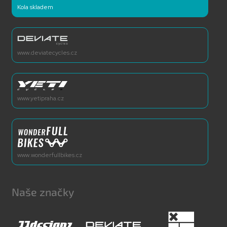
Kola skladem
www.deviatecycles.cz
www.yetipraha.cz
www.wonderfullbikes.cz
Naše značky