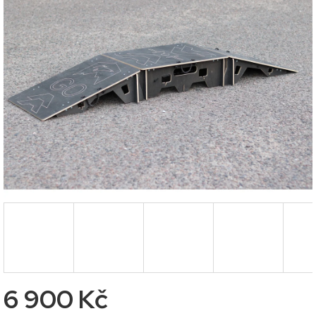
0,0
z
5
hvězdiček.
6 900 Kč