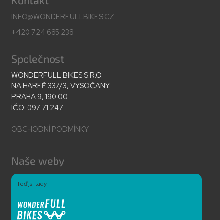
Kontakt
INFO@WONDERFULLBIKES.CZ
+420 724 685 238
Společnost
WONDERFULL BIKES S.R.O.
NA HARFĚ 337/3, VYSOČANY
PRAHA 9, 190 00
IČO: 097 71 247
OBCHODNÍ PODMÍNKY
Naše weby
Teď jsi tady