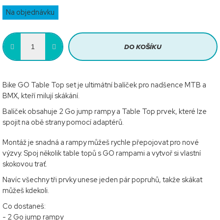
Měrná
Na objednávku
cena:
DO KOŠÍKU
Bike GO Table Top set je ultimátní balíček pro nadšence MTB a
BMX, kteří milují skákání.
Balíček obsahuje 2 Go jump rampy a Table Top prvek, které lze
spojit na obě strany pomocí adaptérů.
Montáž je snadná a rampy můžeš rychle přepojovat pro nové
výzvy. Spoj několik table topů s GO rampami a vytvoř si vlastní
skokovou trať.
Navíc všechny tři prvky unese jeden pár popruhů, takže skákat
můžeš kdekoli.
Co dostaneš:
- 2 Go jump rampy