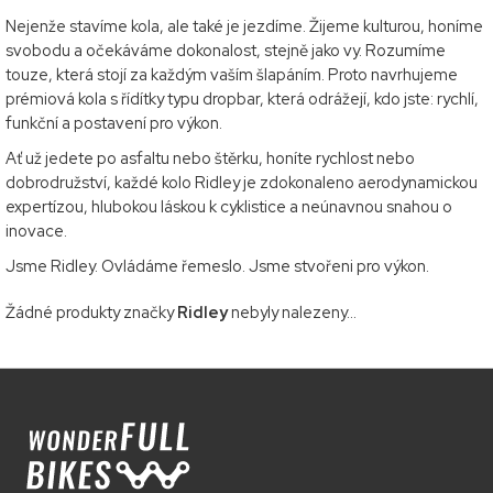
Nejenže stavíme kola, ale také je jezdíme. Žijeme kulturou, honíme
svobodu a očekáváme dokonalost, stejně jako vy. Rozumíme
touze, která stojí za každým vaším šlapáním. Proto navrhujeme
prémiová kola s řídítky typu dropbar, která odrážejí, kdo jste: rychlí,
funkční a postavení pro výkon.
Ať už jedete po asfaltu nebo štěrku, honíte rychlost nebo
dobrodružství, každé kolo Ridley je zdokonaleno aerodynamickou
expertízou, hlubokou láskou k cyklistice a neúnavnou snahou o
inovace.
Jsme Ridley. Ovládáme řemeslo. Jsme stvořeni pro výkon.
Žádné produkty značky
Ridley
nebyly nalezeny...
Z
á
p
a
t
í