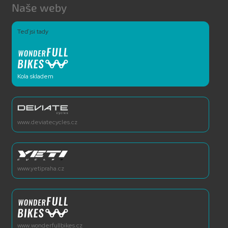
Naše weby
Teď jsi tady
Kola skladem
www.deviatecycles.cz
www.yetipraha.cz
www.wonderfullbikes.cz