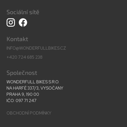
Sociální sítě
Kontakt
INFO@WONDERFULLBIKES.CZ
+420 724 685 238
Společnost
WONDERFULL BIKES S.R.O.
NA HARFĚ 337/3, VYSOČANY
PRAHA 9, 190 00
IČO: 097 71 247
OBCHODNÍ PODMÍNKY