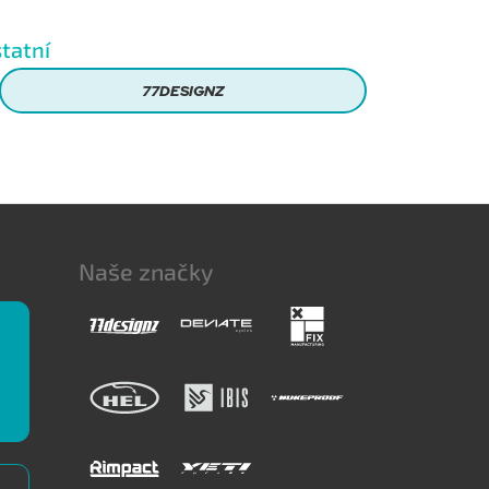
tatní
77DESIGNZ
Naše značky