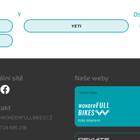
Y
Os
YETI
ální sítě
Naše weby
Teď jsi tady
takt
@WONDERFULLBIKES.CZ
Kola skladem
724 685 238