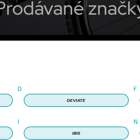
Prodávané značk
D
F
DEVIATE
I
N
IBIS