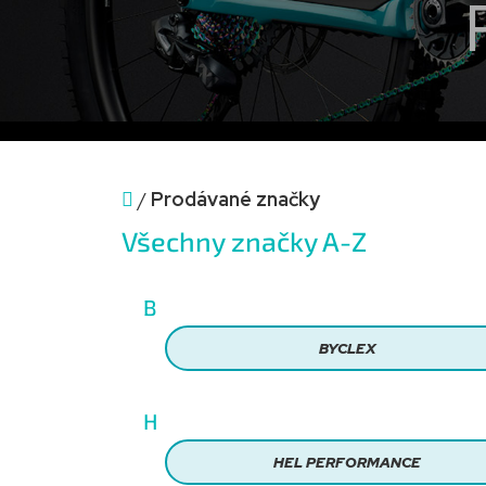
Domů
/
Prodávané značky
Všechny značky A-Z
B
BYCLEX
H
HEL PERFORMANCE