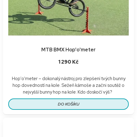
MTB BMX Hop'o'meter
1 290 Kč
Hop'o'meter – dokonalý nástroj pro zlepšení tvých bunny
hop dovedností na kole. Sežeň kámoše a začni soutěž o
nejvyšší bunny hop na kole. Kdo doskočí výš?
DO KOŠÍKU