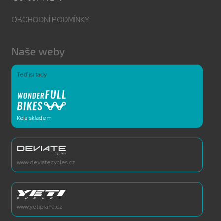
OBCHODNÍ PODMÍNKY
Naše weby
Teď jsi tady
Kola skladem
www.deviatecycles.cz
www.yetipraha.cz