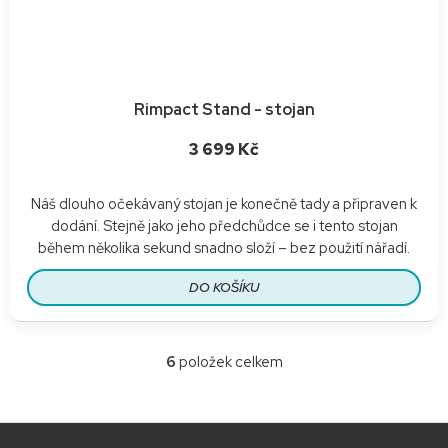
Rimpact Stand - stojan
3 699 Kč
Náš dlouho očekávaný stojan je konečně tady a připraven k
dodání. Stejně jako jeho předchůdce se i tento stojan
během několika sekund snadno složí – bez použití nářadí.
DO KOŠÍKU
6
položek celkem
O
v
l
á
Z
d