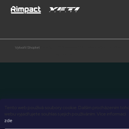
Copyright 2026
wonderFULL bikes
. Všechna práva
Vytvořil Shoptet
vyhrazena.
Tento web používá soubory cookie. Dalším procházením toh
webu vyjadřujete souhlas s jejich používáním. Více informací
zde
.