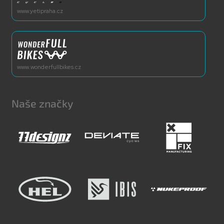
www.yetipraha.cz
www.wonderfullbikes.cz
Naše značky