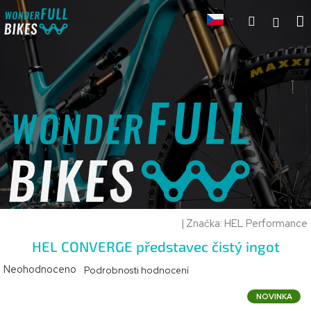
Přejít
Hledat
na
Přihl
k
obsah
|
Značka:
HEL Performance
HEL CONVERGE představec čistý ingot
Průměrné
Neohodnoceno
Podrobnosti hodnocení
hodnocení
produktu
NOVINKA
je