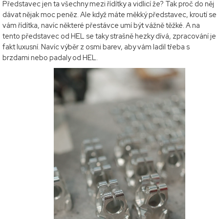
Představec jen ta všechny mezi řídítky a vidlicí že? Tak proč do něj
dávat nějak moc peněz. Ale když máte měkký představec, kroutí se
vám řídítka, navíc některé přestávce umí být vážně těžké. A na
tento představec od HEL se taky strašně hezky dívá, zpracování je
fakt luxusní. Navíc výběr z osmi barev, aby vám ladil třeba s
brzdami nebo padaly od HEL.