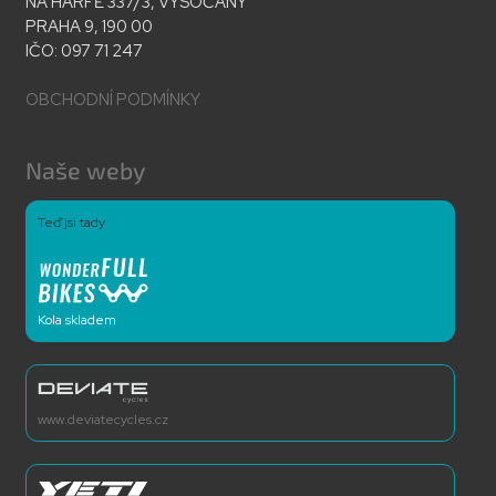
NA HARFĚ 337/3, VYSOČANY
PRAHA 9, 190 00
IČO: 097 71 247
OBCHODNÍ PODMÍNKY
Naše weby
Teď jsi tady
Kola skladem
www.deviatecycles.cz