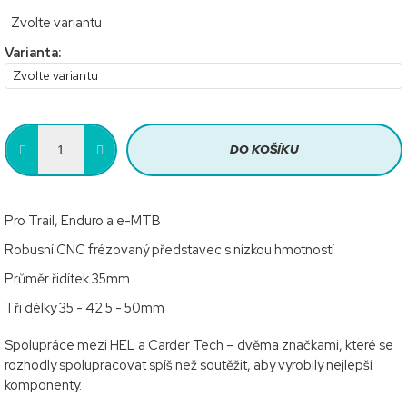
Měrná
Zvolte variantu
cena:
Varianta:
DO KOŠÍKU
Pro Trail, Enduro a e-MTB
Robusní CNC frézovaný představec s nízkou hmotností
Průměr řidítek 35mm
Tři délky 35 - 42.5 - 50mm
Spolupráce mezi HEL a Carder Tech – dvěma značkami, které se
rozhodly spolupracovat spíš než soutěžit, aby vyrobily nejlepší
komponenty.