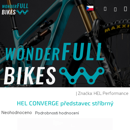
Přejít
Hledat
na
Přihl
k
obsah
|
Značka:
HEL Performance
HEL CONVERGE představec stříbrný
Průměrné
Neohodnoceno
Podrobnosti hodnocení
hodnocení
produktu
je