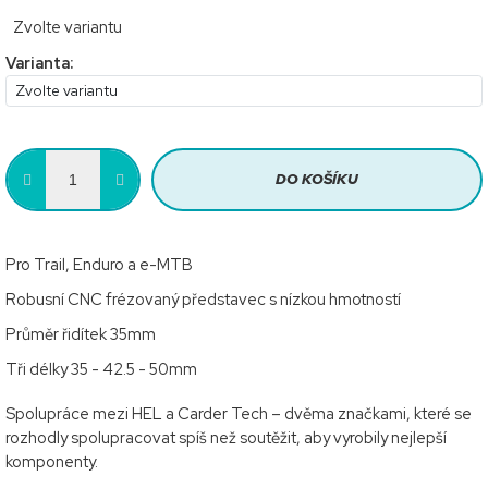
Měrná
Zvolte variantu
cena:
Varianta:
DO KOŠÍKU
Pro Trail, Enduro a e-MTB
Robusní CNC frézovaný představec s nízkou hmotností
Průměr řidítek 35mm
Tři délky 35 - 42.5 - 50mm
Spolupráce mezi HEL a Carder Tech – dvěma značkami, které se
rozhodly spolupracovat spíš než soutěžit, aby vyrobily nejlepší
komponenty.