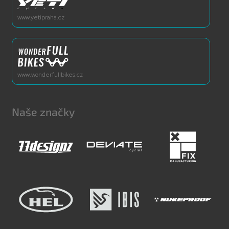
www.yetipraha.cz
www.wonderfullbikes.cz
Naše značky