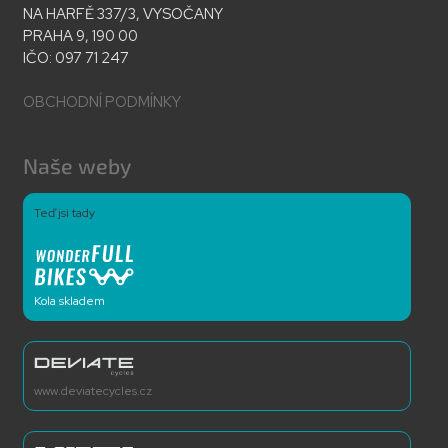
NA HARFĚ 337/3, VYSOČANY
PRAHA 9, 190 00
IČO: 097 71 247
OBCHODNÍ PODMÍNKY
Naše weby
Teď jsi tady
Kola skladem
www.deviatecycles.cz