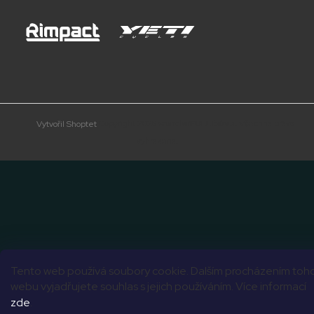
Copyright 2026
wonderFULL bikes
. Všechna práva
Vytvořil Shoptet
vyhrazena.
Tento web používá soubory cookie. Dalším procházením toh
webu vyjadřujete souhlas s jejich používáním. Více informací
zde
.