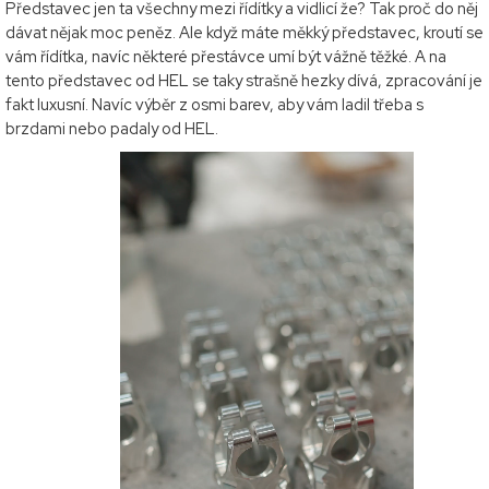
Představec jen ta všechny mezi řídítky a vidlicí že? Tak proč do něj
dávat nějak moc peněz. Ale když máte měkký představec, kroutí se
vám řídítka, navíc některé přestávce umí být vážně těžké. A na
tento představec od HEL se taky strašně hezky dívá, zpracování je
fakt luxusní. Navíc výběr z osmi barev, aby vám ladil třeba s
brzdami nebo padaly od HEL.