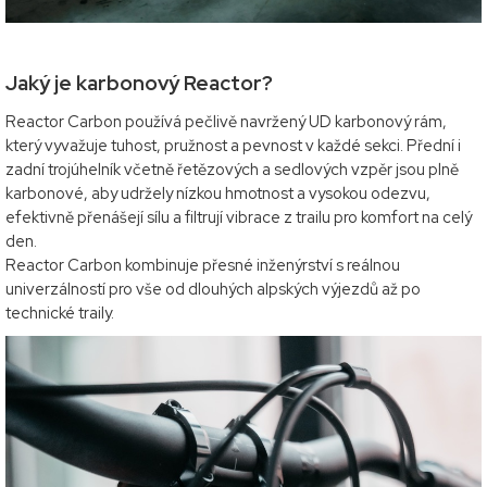
Jaký je karbonový Reactor?
Reactor Carbon používá pečlivě navržený UD karbonový rám,
který vyvažuje tuhost, pružnost a pevnost v každé sekci. Přední i
zadní trojúhelník včetně řetězových a sedlových vzpěr jsou plně
karbonové, aby udržely nízkou hmotnost a vysokou odezvu,
efektivně přenášejí sílu a filtrují vibrace z trailu pro komfort na celý
den.
Reactor Carbon kombinuje přesné inženýrství s reálnou
univerzálností pro vše od dlouhých alpských výjezdů až po
technické traily.