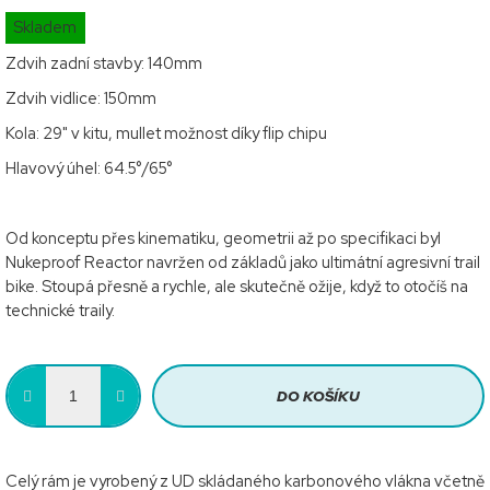
0,0
Měrná
Skladem
z
cena:
5
Zdvih zadní stavby: 140mm
hvězdiček.
Zdvih vidlice: 150mm
Kola: 29" v kitu, mullet možnost díky flip chipu
Hlavový úhel: 64.5°/65°
Od konceptu přes kinematiku, geometrii až po specifikaci byl
Nukeproof Reactor navržen od základů jako ultimátní agresivní trail
bike. Stoupá přesně a rychle, ale skutečně ožije, když to otočíš na
technické traily.
DO KOŠÍKU
Celý rám je vyrobený z UD skládaného karbonového vlákna včetně