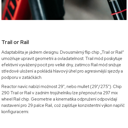
Trail or Rail
Adaptabilita je jádrem designu. Dvousměrný flip chip „Trail or Rail“
umožňuje upravit geometrii a ovladatelnost. Trail mód poskytuje
efektivní vyvážený pocit pro velké dny, zatímco Rail mód snižuje
středové uložení a pokládá hlavový úhel pro agresivnější sjezdy a
podporu v zatáčkách.
Reactor navíc nabízí možnost 29", nebo mullet (29"/27.5"). Chip
290 Trail or Rail v zadním trojúhelníku lze přepnout na 297 mix
wheel Rail chip. Geometrie a kinematika odpružení odpovídají
nastavení pro 29 palce Rail, což zajišťuje konzistentní výkon napříč
konfiguracemi.