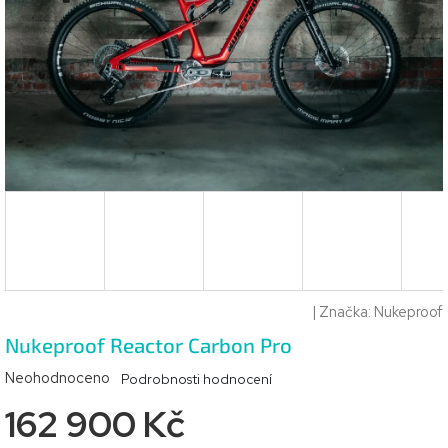
|
Značka:
Nukeproof
Nukeproof Reactor Carbon Pro
Průměrné
Neohodnoceno
Podrobnosti hodnocení
hodnocení
162 900 Kč
produktu
je