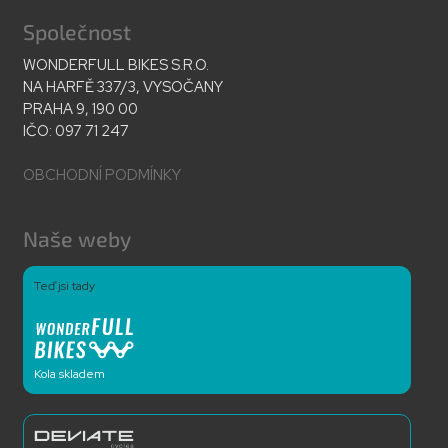
Společnost
WONDERFULL BIKES S.R.O.
NA HARFĚ 337/3, VYSOČANY
PRAHA 9, 190 00
IČO: 097 71 247
OBCHODNÍ PODMÍNKY
Naše weby
Teď jsi tady
Kola skladem