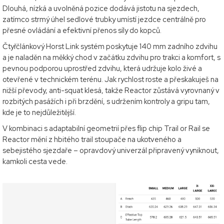
Dlouhá, nízká a uvolněná pozice dodává jistotu na sjezdech,
zatímco strmý úhel sedlové trubky umístí jezdce centrálně pro
přesné ovládání a efektivní přenos síly do kopců.
Čtyřčlánkový Horst Link systém poskytuje 140 mm zadního zdvihu
a je naladěn na měkký chod v začátku zdvihu pro trakci a komfort, s
pevnou podporou uprostřed zdvihu, která udržuje kolo živé a
otevřené v technickém terénu. Jak rychlost roste a přeskakuješ na
nižší převody, anti-squat klesá, takže Reactor zůstává vyrovnaný v
rozbitých pasážích i při brzdění, s udržením kontroly a gripu tam,
kde je to nejdůležitější.
V kombinaci s adaptabilní geometrií přes flip chip Trail or Rail se
Reactor mění z hbitého trail stoupače na ukotveného a
sebejistého sjezdaře – opravdový univerzál připravený vyniknout,
kamkoli cesta vede.