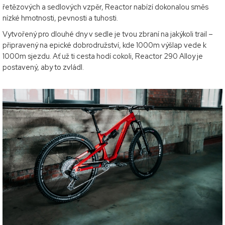
řetězových a sedlových vzpěr, Reactor nabízí dokonalou směs
nízké hmotnosti, pevnosti a tuhosti.
Vytvořený pro dlouhé dny v sedle je tvou zbraní na jakýkoli trail –
připravený na epické dobrodružství, kde 1000m výšlap vede k
1000m sjezdu. Ať už ti cesta hodí cokoli, Reactor 290 Alloy je
postavený, aby to zvládl.