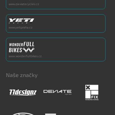
www.deviatecycles.cz
www.yetipraha.cz
www.wonderfullbikes.cz
Naše značky