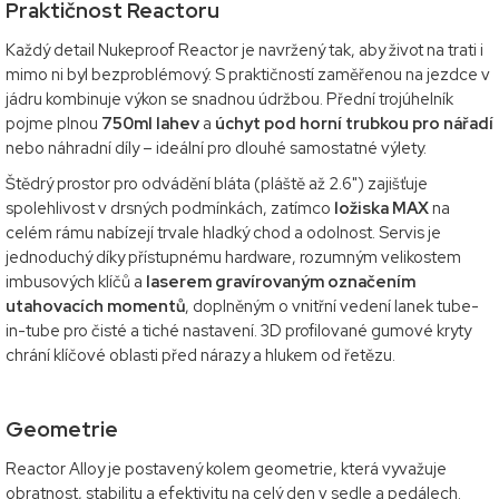
Praktičnost Reactoru
Každý detail Nukeproof Reactor je navržený tak, aby život na trati i
mimo ni byl bezproblémový. S praktičností zaměřenou na jezdce v
jádru kombinuje výkon se snadnou údržbou. Přední trojúhelník
pojme plnou
750ml lahev
a
úchyt pod horní trubkou pro nářadí
nebo náhradní díly – ideální pro dlouhé samostatné výlety.
Štědrý prostor pro odvádění bláta (pláště až 2.6") zajišťuje
spolehlivost v drsných podmínkách, zatímco
ložiska MAX
na
celém rámu nabízejí trvale hladký chod a odolnost. Servis je
jednoduchý díky přístupnému hardware, rozumným velikostem
imbusových klíčů a
laserem gravírovaným označením
utahovacích momentů
, doplněným o vnitřní vedení lanek tube-
in-tube pro čisté a tiché nastavení. 3D profilované gumové kryty
chrání klíčové oblasti před nárazy a hlukem od řetězu.
Geometrie
Reactor Alloy je postavený kolem geometrie, která vyvažuje
obratnost, stabilitu a efektivitu na celý den v sedle a pedálech.