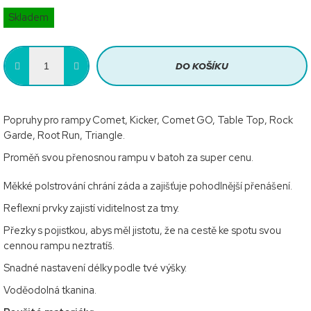
Měrná
Skladem
cena:
DO KOŠÍKU
Popruhy pro rampy Comet, Kicker, Comet GO, Table Top, Rock
Garde, Root Run, Triangle.
Proměň svou přenosnou rampu v batoh za super cenu.
Měkké polstrování chrání záda a zajišťuje pohodlnější přenášení.
Reflexní prvky zajistí viditelnost za tmy.
Přezky s pojistkou, abys měl jistotu, že na cestě ke spotu svou
cennou rampu neztratíš.
Snadné nastavení délky podle tvé výšky.
Voděodolná tkanina.