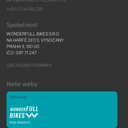
+420 724 685 238
Společnost
WONDERFULL BIKES S.R.O.
NA HARFĚ 337/3, VYSOČANY
PRAHA 9, 190 00
IČO: 097 71 247
OBCHODNÍ PODMÍNKY
Naše weby
Teď jsi tady
Kola skladem