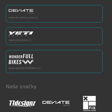
www.deviatecycles.cz
www.yetipraha.cz
www.wonderfullbikes.cz
Naše značky