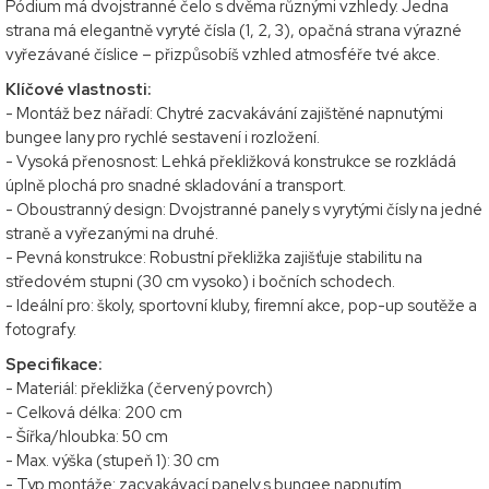
Pódium má dvojstranné čelo s dvěma různými vzhledy. Jedna
strana má elegantně vyryté čísla (1, 2, 3), opačná strana výrazné
vyřezávané číslice – přizpůsobíš vzhled atmosféře tvé akce.
Klíčové vlastnosti:
- Montáž bez nářadí: Chytré zacvakávání zajištěné napnutými
bungee lany pro rychlé sestavení i rozložení.
- Vysoká přenosnost: Lehká překližková konstrukce se rozkládá
úplně plochá pro snadné skladování a transport.
- Oboustranný design: Dvojstranné panely s vyrytými čísly na jedné
straně a vyřezanými na druhé.
- Pevná konstrukce: Robustní překližka zajišťuje stabilitu na
středovém stupni (30 cm vysoko) i bočních schodech.
- Ideální pro: školy, sportovní kluby, firemní akce, pop-up soutěže a
fotografy.
Specifikace:
- Materiál: překližka (červený povrch)
- Celková délka: 200 cm
- Šířka/hloubka: 50 cm
- Max. výška (stupeň 1): 30 cm
- Typ montáže: zacvakávací panely s bungee napnutím.