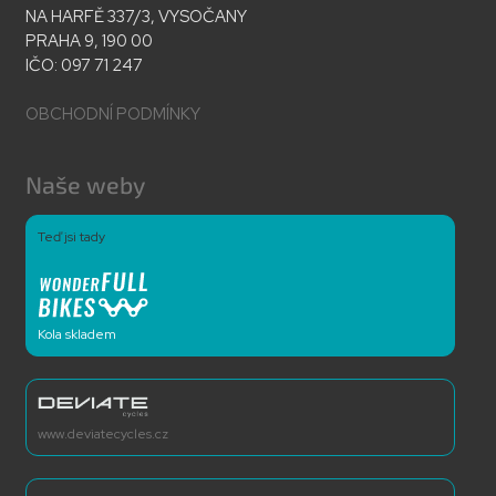
NA HARFĚ 337/3, VYSOČANY
PRAHA 9, 190 00
IČO: 097 71 247
OBCHODNÍ PODMÍNKY
Naše weby
Teď jsi tady
Kola skladem
www.deviatecycles.cz