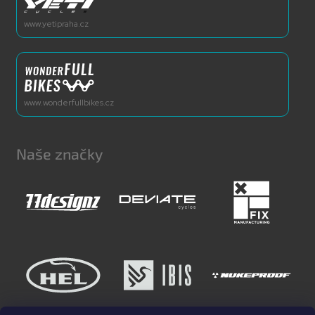
www.yetipraha.cz
www.wonderfullbikes.cz
Naše značky