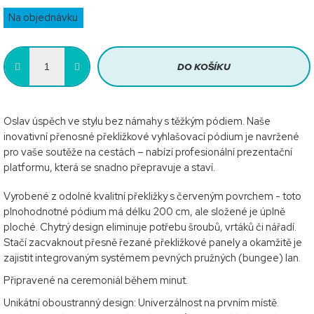
Měrná
Na objednávku
cena:
DO KOŠÍKU
Oslav úspěch ve stylu bez námahy s těžkým pódiem. Naše
inovativní přenosné překližkové vyhlašovací pódium je navržené
pro vaše soutěže na cestách – nabízí profesionální prezentační
platformu, která se snadno přepravuje a staví.
Vyrobené z odolné kvalitní překližky s červeným povrchem - toto
plnohodnotné pódium má délku 200 cm, ale složené je úplně
ploché. Chytrý design eliminuje potřebu šroubů, vrtáků či nářadí.
Stačí zacvaknout přesně řezané překližkové panely a okamžitě je
zajistit integrovaným systémem pevných pružných (bungee) lan.
Připravené na ceremoniál během minut.
Unikátní oboustranný design: Univerzálnost na prvním místě.