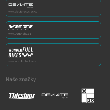
www.deviatecycles.cz
www.yetipraha.cz
www.wonderfullbikes.cz
Naše značky