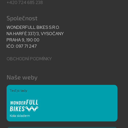
+420 724 685 238
Společnost
WONDERFULL BIKES S.R.O.
NA HARFĚ 337/3, VYSOČANY
PRAHA 9, 190 00
IČO: 097 71 247
OBCHODNÍ PODMÍNKY
Naše weby
Teď jsi tady
Kola skladem