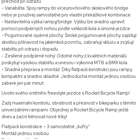
přechod při odrazu.
- Variabilita: Spoj rampy do víceúrovňového skokového bridge
nebo je používej samostatně pro vlastní překážkové kombinace.
- Nastavitelná výška rampy/bridge: Výšku lze snadno upravit
pomocí podpěrných nohou podle velikosti kola a úrovně jezdce.
- Pogumované opěrné plochy: Široké pogumované plochy zajišťují
skvělou přilnavost na jakémkoli povrchu, zabraňují skluzu a zvyšují
stabilitu při odrazu i dopadu.
- Zesílené podpěrné nohy: Odolné nohy z kvalitních materiálů
poskytují vysokou stabilitu a unesou i výkonná MTB a BMX kola.
- Snadná přeprava a montáž: Díky flatpack konstrukci jsou rampy
kompaktní a snadno skladné. Jednoduchá montáž jednou osobou
zabere jen pár minut.
Uvolni svého vnitřního freestyle jezdce s Rocket Bicycle Ramp!
Zažij maximální kontrolu, obratnost a přesnost v bikeparku s těmito
univerzálními rampami. Objednej si Rocket Bicycle Ramp ještě
dnes a začni trénovat nové triky!
Flatpack konstrukce – 3 samostatné „kufry“
Montáž jednou osobou