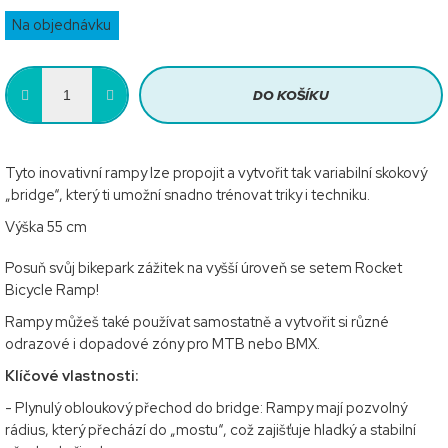
Měrná
Na objednávku
cena:
DO KOŠÍKU
Tyto inovativní rampy lze propojit a vytvořit tak variabilní skokový
„bridge“, který ti umožní snadno trénovat triky i techniku.
Výška 55 cm
Posuň svůj bikepark zážitek na vyšší úroveň se setem Rocket
Bicycle Ramp!
Rampy můžeš také používat samostatně a vytvořit si různé
odrazové i dopadové zóny pro MTB nebo BMX.
Klíčové vlastnosti:
- Plynulý obloukový přechod do bridge: Rampy mají pozvolný
rádius, který přechází do „mostu“, což zajišťuje hladký a stabilní