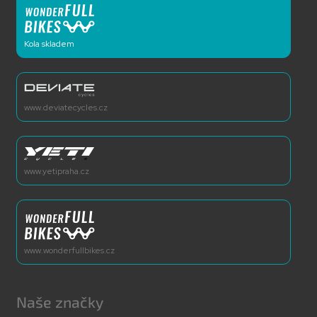
Kola skladem
www.deviatecycles.cz
www.yetipraha.cz
www.wonderfullbikes.cz
Naše značky