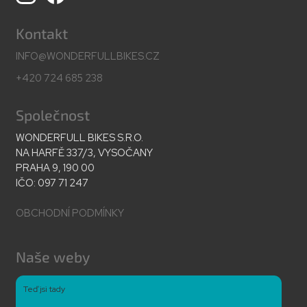
Kontakt
INFO@WONDERFULLBIKES.CZ
+420 724 685 238
Společnost
WONDERFULL BIKES S.R.O.
NA HARFĚ 337/3, VYSOČANY
PRAHA 9, 190 00
IČO: 097 71 247
OBCHODNÍ PODMÍNKY
Naše weby
Teď jsi tady