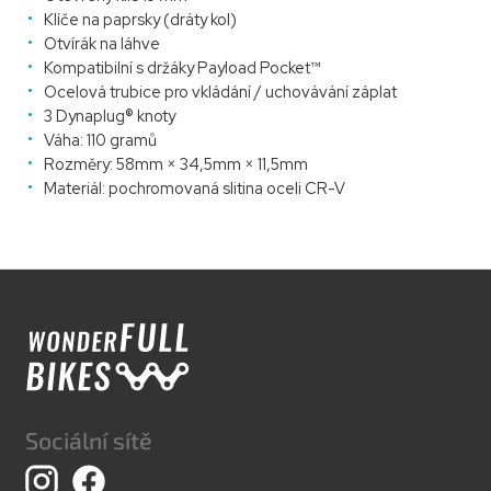
Klíče na paprsky (dráty kol)
Otvírák na láhve
Kompatibilní s držáky Payload Pocket™
Ocelová trubice pro vkládání / uchovávání záplat
3 Dynaplug® knoty
Váha: 110 gramů
Rozměry: 58mm × 34,5mm × 11,5mm
Materiál: pochromovaná slitina oceli CR-V
Z
á
p
a
t
í
Sociální sítě