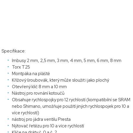
Specifikace:
Imbusy 2 mm, 2,5 mm, 3 mm, 4 mm, 5 mm, 6 mm, 8 mm
Torx T25
Montpáka na pláště
Křížový šroubovák, který může sloužit i jako plochý
Otevřený klíč 8 mm a 10 mm
Nástroj pro rovnání kotoučů
Obsahuje rychlospojky pro 12 rychlostí (kompatibilní se SRAM
nebo Shimano, umožňuje použití jiných rychlospojek pro 10 a
více rychlostí)
nástroj pro jádra ventilu Presta
Nýtovač řetězu pro 10 a více rychlostí
Klíče na dráty č. 0 a č. 2