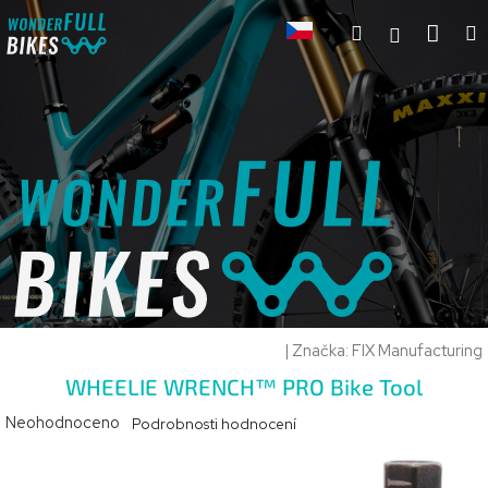
Přejít
Hledat
Náku
M
na
Přihlášení
koší
obsah
|
Značka:
FIX Manufacturing
WHEELIE WRENCH™ PRO Bike Tool
Průměrné
Neohodnoceno
Podrobnosti hodnocení
hodnocení
produktu
je