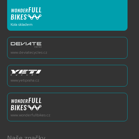
Kola skladem
www.deviatecycles.cz
www.yetipraha.cz
www.wonderfullbikes.cz
Naše značky