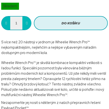
Měrná
Skladem
cena:
DO KOŠÍKU
S více než 20 nástroji v jednom je Wheelie Wrench Pro™
nejkompaktnějším, nejlehčím a nejlépe vybaveným nářadím
dostupným pro moderní kola.
Wheelie Wrench Pro™ je skvělá kombinace kompaktní velikosti s
řadou funkcí. Speciální pozornost byla věnována běžným
problémům moderních kol a komponentů. Už jste někdy měli ventil
presta zalepený tmelem? Opravujete 12 rychlostní řetěz přímo na
trailu? Ohnutý brzdový kotouč? Tento nástroj zvládne všechno.
Pokud jste nedávno aktualizovali své kolo, určitě si pořiďte i nový
multifunkční nástroj Wheelie Wrench Pro™.
Nezapomeňte jej nosit s některým z našich přepravních řešení
Payload Pocket™.