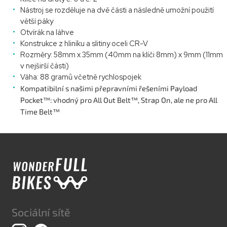
Nástroj se rozděluje na dvě části a následně umožní použití
větší páky
Otvírák na láhve
Konstrukce z hliníku a slitiny oceli CR-V
Rozměry: 58mm x 35mm (40mm na klíči 8mm) x 9mm (11mm
v nejširší části)
Váha: 88 gramů včetně rychlospojek
Kompatibilní s našimi přepravními řešeními Payload
Pocket™: vhodný pro All Out Belt™, Strap On, ale ne pro All
Time Belt™
Z
á
p
a
t
í
Sociální sítě