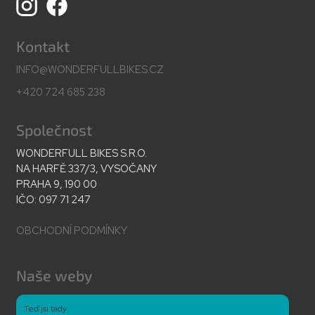
Kontakt
INFO@WONDERFULLBIKES.CZ
+420 724 685 238
Společnost
WONDERFULL BIKES S.R.O.
NA HARFĚ 337/3, VYSOČANY
PRAHA 9, 190 00
IČO: 097 71 247
OBCHODNÍ PODMÍNKY
Naše weby
Teď jsi tady