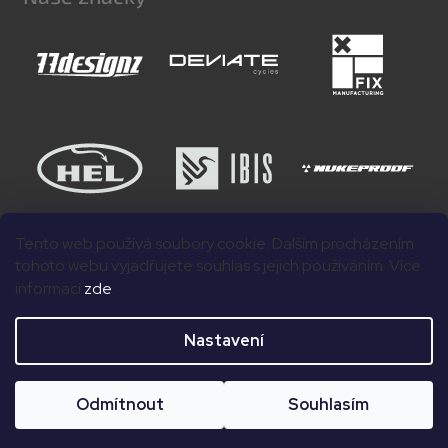
Tento web používá soubory cookie. Dalším procházením
tohoto webu vyjadřujete souhlas s jejich používáním. Více
informací
zde
.
Nastavení
Copyright 2026
wonderFULL bikes
. Všechna práva
Odmítnout
Souhlasím
Vytvořil Shoptet
vyhrazena.