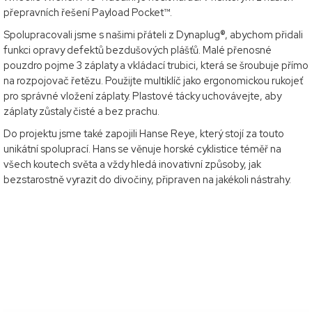
přepravních řešení Payload Pocket™.
Spolupracovali jsme s našimi přáteli z Dynaplug®, abychom přidali
funkci opravy defektů bezdušových plášťů. Malé přenosné
pouzdro pojme 3 záplaty a vkládací trubici, která se šroubuje přímo
na rozpojovač řetězu. Použijte multiklíč jako ergonomickou rukojeť
pro správné vložení záplaty. Plastové tácky uchovávejte, aby
záplaty zůstaly čisté a bez prachu.
Do projektu jsme také zapojili Hanse Reye, který stojí za touto
unikátní spoluprací. Hans se věnuje horské cyklistice téměř na
všech koutech světa a vždy hledá inovativní způsoby, jak
bezstarostně vyrazit do divočiny, připraven na jakékoli nástrahy.