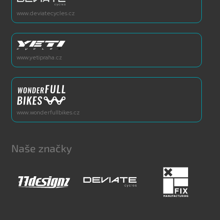
www.deviatecycles.cz
www.yetipraha.cz
www.wonderfullbikes.cz
Naše značky