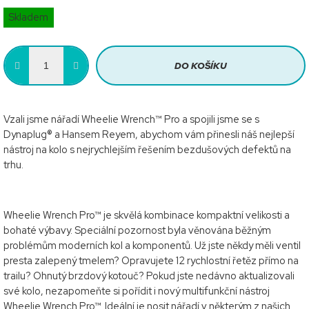
Měrná
Skladem
cena:
DO KOŠÍKU
Vzali jsme nářadí Wheelie Wrench™ Pro a spojili jsme se s
Dynaplug® a Hansem Reyem, abychom vám přinesli náš nejlepší
nástroj na kolo s nejrychlejším řešením bezdušových defektů na
trhu.
Wheelie Wrench Pro™ je skvělá kombinace kompaktní velikosti a
bohaté výbavy. Speciální pozornost byla věnována běžným
problémům moderních kol a komponentů. Už jste někdy měli ventil
presta zalepený tmelem? Opravujete 12 rychlostní řetěz přímo na
trailu? Ohnutý brzdový kotouč? Pokud jste nedávno aktualizovali
své kolo, nezapomeňte si pořídit i nový multifunkční nástroj
Wheelie Wrench Pro™. Ideální je nosit nářadí v některým z našich