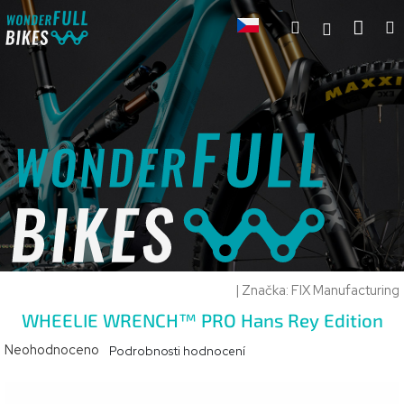
Přejít
Hledat
Náku
M
na
Přihlášení
koší
obsah
|
Značka:
FIX Manufacturing
WHEELIE WRENCH™ PRO Hans Rey Edition
Průměrné
Neohodnoceno
Podrobnosti hodnocení
hodnocení
produktu
je