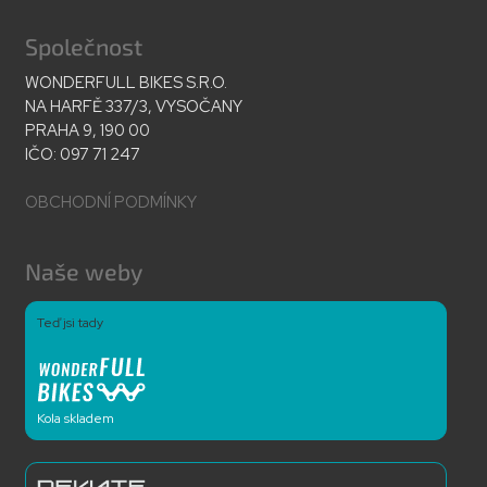
Společnost
WONDERFULL BIKES S.R.O.
NA HARFĚ 337/3, VYSOČANY
PRAHA 9, 190 00
IČO: 097 71 247
OBCHODNÍ PODMÍNKY
Naše weby
Teď jsi tady
Kola skladem