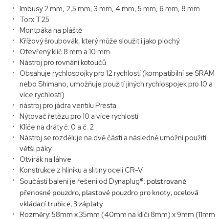
Imbusy 2 mm, 2,5 mm, 3 mm, 4 mm, 5 mm, 6 mm, 8 mm
Torx T25
Montpáka na pláště
Křížový šroubovák, který může sloužit i jako plochý
Otevřený klíč 8 mm a 10 mm
Nástroj pro rovnání kotoučů
Obsahuje rychlospojky pro 12 rychlostí (kompatibilní se SRAM
nebo Shimano, umožňuje použití jiných rychlospojek pro 10 a
více rychlostí)
nástroj pro jádra ventilu Presta
Nýtovač řetězu pro 10 a více rychlostí
Klíče na dráty č. 0 a č. 2
Nástroj se rozděluje na dvě části a následně umožní použití
větší páky
Otvírák na láhve
Konstrukce z hliníku a slitiny oceli CR-V
Součástí balení je řešení od Dynaplug®: p
olstrované
přenosné pouzdro, p
lastové pouzdro pro knoty, o
celová
vkládací trubice, 3
záplaty
Rozměry: 58mm x 35mm (40mm na klíči 8mm) x 9mm (11mm