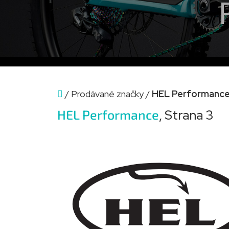
Domů
/
Prodávané značky
/
HEL Performanc
HEL Performance
, Strana 3