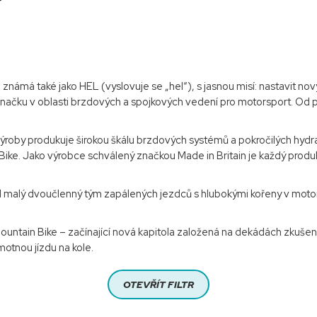
námá také jako HEL (vyslovuje se „hel“), s jasnou misí: nastavit no
načku v oblasti brzdových a spojkových vedení pro motorsport. Od p
í výroby produkuje širokou škálu brzdových systémů a pokročilých hyd
ke. Jako výrobce schválený značkou Made in Britain je každý produk
nil malý dvoučlenný tým zapálených jezdců s hlubokými kořeny v mot
ountain Bike – začínající nová kapitola založená na dekádách zkušen
motnou jízdu na kole.
OTEVŘÍT FILTR