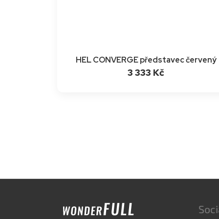
HEL CONVERGE představec červený
3 333 Kč
Z
á
p
Soci