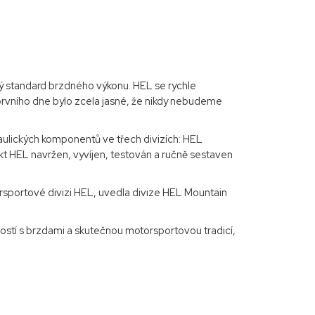
vý standard brzdného výkonu. HEL se rychle
rvního dne bylo zcela jasné, že nikdy nebudeme
raulických komponentů ve třech divizích: HEL
t HEL navržen, vyvíjen, testován a ručně sestaven
orsportové divizi HEL, uvedla divize HEL Mountain
ostí s brzdami a skutečnou motorsportovou tradicí,