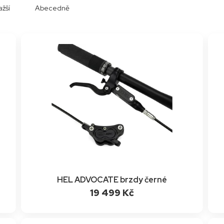
ažší
Abecedně
HEL ADVOCATE brzdy černé
19 499 Kč