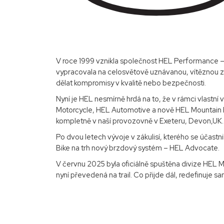
V roce 1999 vznikla společnost HEL Performance – z
vypracovala na celosvětově uznávanou, vítěznou z
dělat kompromisy v kvalitě nebo bezpečnosti.
Nyní je HEL nesmírně hrdá na to, že v rámci vlastn
Motorcycle, HEL Automotive a nově HEL Mountain Bi
kompletně v naší provozovně v Exeteru, Devon,UK.
Po dvou letech vývoje v zákulisí, kterého se účast
Bike na trh nový brzdový systém – HEL Advocate.
V červnu 2025 byla oficiálně spuštěna divize HEL M
nyní převedená na trail. Co přijde dál, redefinuje sa